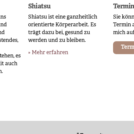
Shiatsu
Termi
uns
Shiatsu
ist eine ganzheitlich
Sie könn
und
orientierte Körperarbeit. Es
Termin a
nd
trägt dazu bei, gesund zu
mich auf
stendes,
werden und zu bleiben.
Term
Mehr erfahren
tehen, es
it auch
n.